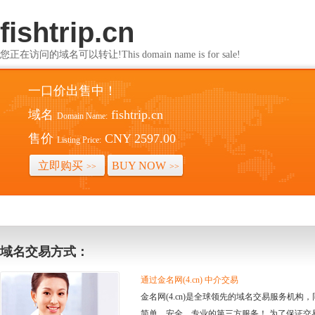
fishtrip.cn
您正在访问的域名可以转让!This domain name is for sale!
一口价出售中！
域名
fishtrip.cn
Domain Name:
售价
CNY 2597.00
Listing Price:
立即购买
BUY NOW
>>
>>
域名交易方式：
通过金名网(4.cn) 中介交易
金名网(4.cn)是全球领先的域名交易服务机
简单、安全、专业的第三方服务！ 为了保证交