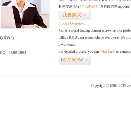
具体交易流程可
“点击这里”
查看或咨询support@
我要购买
>>
Process Overview:
4.cn is a world leading domain escrow service plat
million RMB transaction volume every year. We promi
联系我们
5 workdays.
For detailed process, you can
“visit here”
or contact
QQ：2726103981
BUY NOW
>>
Copyright © 1998 -2025 www